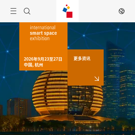
跳
过
Navigation
搜
ZH
索
更多资讯
2026年9月23至27日

中国, 杭州