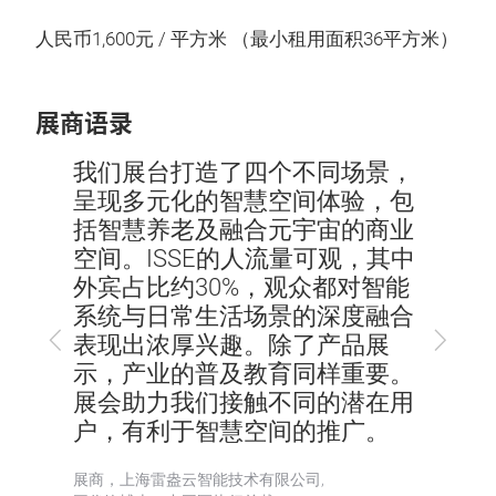
人民币1,600元 / 平方米 （最小租用面积36平方米）
展商语录
，目
我们展台打造了四个不同场景，
此次
国际
呈现多元化的智慧空间体验，包
海外
吸引力
括智慧养老及融合元宇宙的商业
企业
们‘技
空间。ISSE的人流量可观，其中
人满
合。我
外宾占比约30%，观众都对智能
来咨
外贸
系统与日常生活场景的深度融合
间中
上
下
立了
表现出浓厚兴趣。除了产品展
商业
一
一
也接
示，产业的普及教育同样重要。
力显
步
步
江地
展会助力我们接触不同的潜在用
消耗
富。
户，有利于智慧空间的推广。
景广
展商，上海雷盎云智能技术有限公司,
展商，