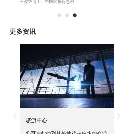
王俊锋博士，中国区执行总裁
王米成
更多资讯
上
下
旅游中心
一
一
关资
步
步
您可在此找到从外地往来杭州的交通